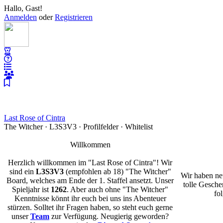
Hallo, Gast!
Anmelden
oder
Registrieren
Last Rose of Cintra
The Witcher · L3S3V3 · Profilfelder · Whitelist
Willkommen
Herzlich willkommen im "Last Rose of Cintra"! Wir
sind ein
L3S3V3
(empfohlen ab 18) "The Witcher"
Wir haben ne
Board, welches am Ende der 1. Staffel ansetzt. Unser
tolle Gesch
Spieljahr ist
1262
. Aber auch ohne "The Witcher"
fo
Kenntnisse könnt ihr euch bei uns ins Abenteuer
stürzen. Solltet ihr Fragen haben, so steht euch gerne
unser
Team
zur Verfügung. Neugierig geworden?
Neues Jahr, 